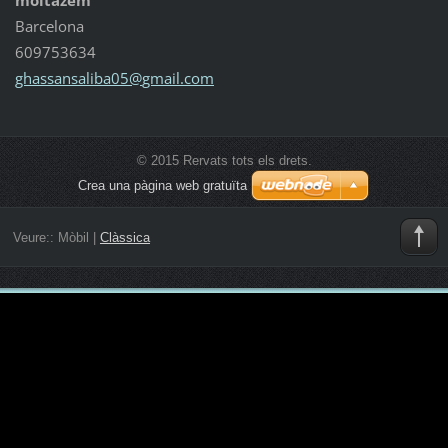
Barcelona
609753634
ghassans
aliba05@
gmail.co
m
© 2015 Rervats tots els drets.
Crea una pàgina web gratuïta
Veure::
Mòbil
|
Clàssica