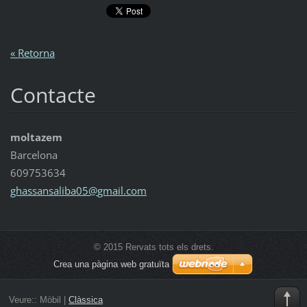
« Retorna
Contacte
moltazem
Barcelona
609753634
ghassans
aliba05@
gmail.co
m
© 2015 Rervats tots els drets.
Crea una pàgina web gratuïta
Veure::
Mòbil
|
Clàssica