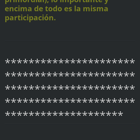
encima de todo es la misma
participación.
**********************
**********************
**********************
**********************
********************