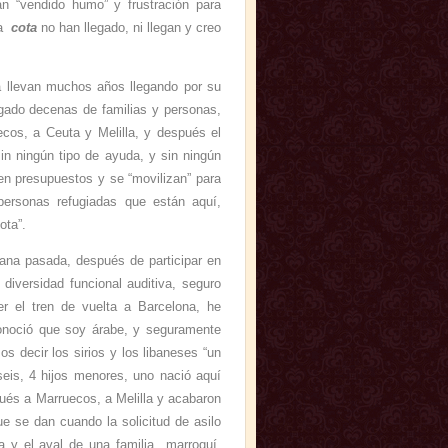
an “vendido humo” y frustración para
la
cota
no han llegado, ni llegan y creo
a llevan muchos años llegando por su
legado decenas de familias y personas,
uecos, a Ceuta y Melilla, y después el
in ningún tipo de ayuda, y sin ningún
en presupuestos y se “movilizan” para
personas refugiadas que están aquí,
ota”.
ana pasada, después de participar en
diversidad funcional auditiva, seguro
r el tren de vuelta a Barcelona, he
conoció que soy árabe, y seguramente
 decir los sirios y los libaneses “un
seis, 4 hijos menores, uno nació aquí
pués a Marruecos, a Melilla y acabaron
ue se dan cuando la solicitud de asilo
da y el aval de una familia marroquí,