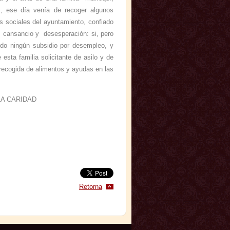
, ese día venía de recoger algunos
s sociales del ayuntamiento, confiado
n cansancio y desesperación: si, pero
do ningún subsidio por desempleo, y
esta familia solicitante de asilo y de
a recogida de alimentos y ayudas en las
LA CARIDAD
Retorna