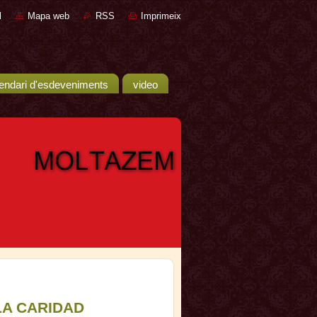
l
Mapa web
RSS
Imprimeix
endari d'esdeveniments
video
LA CARIDAD