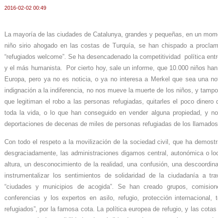
2016-02-02 00:49
La mayoría de las ciudades de Catalunya, grandes y pequeñas, en un mome
niño sirio ahogado en las costas de Turquía, se han chispado a procla
“refugiados welcome”. Se ha desencadenado la competitividad política ent
y el más humanista. Por cierto hoy, sale un informe, que 10.000 niños han 
Europa, pero ya no es noticia, o ya no interesa a Merkel que sea una no
indignación a la indiferencia, no nos mueve la muerte de los niños, y tamp
que legitiman el robo a las personas refugiadas, quitarles el poco dinero
toda la vida, o lo que han conseguido en vender alguna propiedad, y n
deportaciones de decenas de miles de personas refugiadas de los llamados “
Con todo el respeto a la movilización de la sociedad civil, que ha demostr
desgraciadamente, las administraciones digamos central, autonómica o lo
altura, un desconocimiento de la realidad, una confusión, una descoordin
instrumentalizar los sentimientos de solidaridad de la ciudadanía a t
“ciudades y municipios de acogida”. Se han creado grupos, comisione
conferencias y los expertos en asilo, refugio, protección internacional,
refugiados”, por la famosa cota. La política europea de refugio, y las co