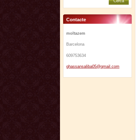
Contacte
moltazem
Barcelona
609753634
ghassans
aliba05@
gmail.co
m