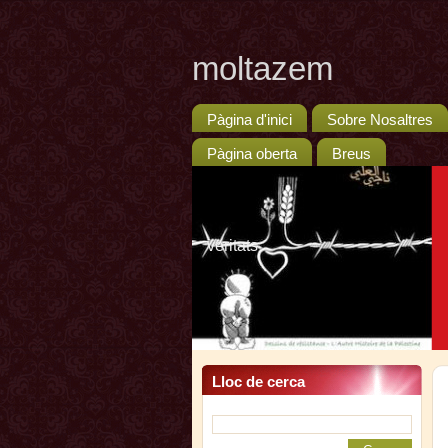
moltazem
Pàgina d'inici
Sobre Nosaltres
Pàgina oberta
Breus
veritats
Lloc de cerca