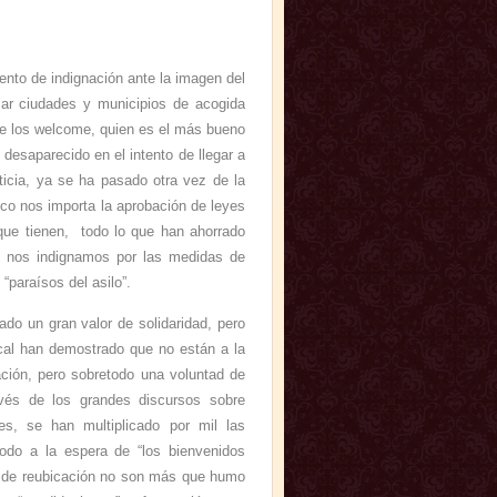
nto de indignación ante la imagen del
mar ciudades y municipios de acogida
re los welcome, quien es el más bueno
desaparecido en el intento de llegar a
ticia, ya se ha pasado otra vez de la
oco nos importa la aprobación de leyes
 que tienen, todo lo que han ahorrado
o nos indignamos por las medidas de
paraísos del asilo”.
ado un gran valor de solidaridad, pero
cal han demostrado que no están a la
ación, pero sobretodo una voluntad de
ravés de los grandes discursos sobre
s, se han multiplicado por mil las
 todo a la espera de “los bienvenidos
tas de reubicación no son más que humo