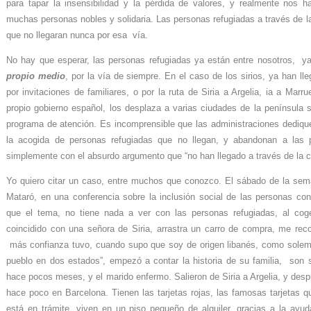
para tapar la insensibilidad y la pérdida de valores, y realmente nos h
muchas personas nobles y solidaria. Las personas refugiadas a través de 
que no llegaran nunca por esa vía.
No hay que esperar, las personas refugiadas ya están entre nosotros, y
propio medio
, por la vía de siempre. En el caso de los sirios, ya han l
por invitaciones de familiares, o por la ruta de Siria a Argelia, ia a Marr
propio gobierno español, los desplaza a varias ciudades de la península s
programa de atención. Es incomprensible que las administraciones dediqu
la acogida de personas refugiadas que no llegan, y abandonan a las 
simplemente con el absurdo argumento que “no han llegado a través de la c
Yo quiero citar un caso, entre muchos que conozco. El sábado de la sem
Mataró, en una conferencia sobre la inclusión social de las personas con 
que el tema, no tiene nada a ver con las personas refugiadas, al coge
coincidido con una señora de Siria, arrastra un carro de compra, me re
más confianza tuvo, cuando supo que soy de origen libanés, como solemos
pueblo en dos estados”, empezó a contar la historia de su familia, son 
hace pocos meses, y el marido enfermo. Salieron de Siria a Argelia, y des
hace poco en Barcelona. Tienen las tarjetas rojas, las famosas tarjetas q
está en trámite, viven en un piso pequeño de alquiler, gracias a la ayu