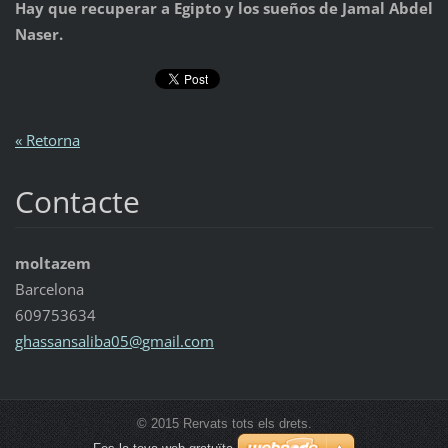
Hay que recuperar a Egipto y los sueños de Jamal Abdel
Naser.
« Retorna
Contacte
moltazem
Barcelona
609753634
ghassans
aliba05@
gmail.co
m
© 2015 Rervats tots els drets.